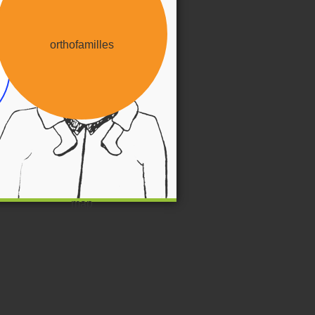
orthofamilles
map