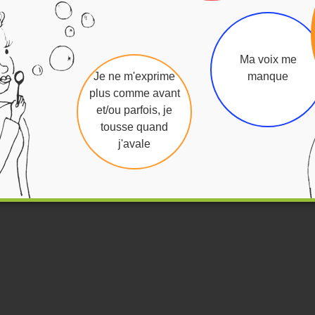
Ma voix me
Je ne m'exprime
manque
plus comme avant
et/ou parfois, je
tousse quand
j'avale