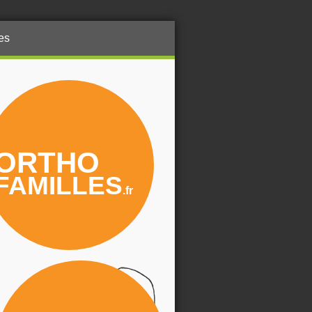
les
ORTHO
FAMILLES
.fr